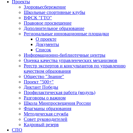
Проекты
Здоровьесбережение
Школьные спортивные клубы
ВФСК "ГТО"
Правовое просвещение
Дополнительное образование
Региональные инновационные площадки
О проекте
Документы
Список
Информационно-библиотечные центры
Оценка качества управленческих механизмов
Реестр экспертов и консультантов по управлению
качеством образования
Общество "Знание"
Проект "500+"
Диктант Победы
Профилактическая работа (модуль)
Разговоры о важном
Школа Минпросвещения России
Флагманы образования
Методическая служба
Совет руководителей
Кадровый резерв
СПО