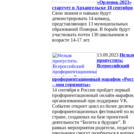
«Орленок-2023»
стартует в Архангельске 18 сентября
Свои знания и навыки будут
демонстрировать 14 команд,
представляющих 13 муниципальных
образований Поморья. В борьбе будут
участвовать почти 130 школьников в
возрасте 14-17 лет.
13.09.2023
Нельз
пропустить:
Всероссийский
профориентационный марафон «Росс
– мои горизонты»
14 сентября в России пройдет первый
профориентационный онлайн-марафон
организованный при поддержке VK.
Событие откроет цикл из более десятка
профориентационных фестивалей по в
стране, созданных на базе проектной
деятельности “Билета в будущее”. В
рамках мероприятия родители, педагог
школьники смогут разобраться в вопро