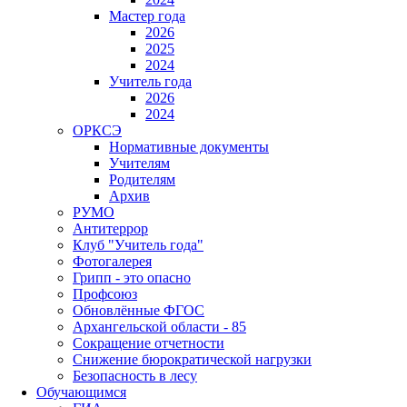
Мастер года
2026
2025
2024
Учитель года
2026
2024
ОРКСЭ
Нормативные документы
Учителям
Родителям
Архив
РУМО
Антитеррор
Клуб "Учитель года"
Фотогалерея
Грипп - это опасно
Профсоюз
Обновлённые ФГОС
Архангельской области - 85
Сокращение отчетности
Снижение бюрократической нагрузки
Безопасность в лесу
Обучающимся