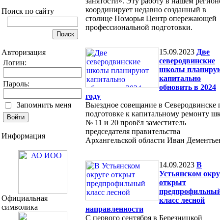
занятости». Эту работу в нашем регион
координирует недавно созданный в
Поиск по сайту
столице Поморья Центр опережающей
профессиональной подготовки.
15.09.2023
Две
Авторизация
северодвинские
Логин:
школы планиру
капитально
Пароль:
обновить в 2024
году
Запомнить меня
Выездное совещание в Северодвинске 
подготовке к капитальному ремонту ш
№ 11 и 20 провёл заместитель
председателя правительства
Информация
Архангельской области Иван Дементь
14.09.2023
В
Устьянском окру
открыт
предпрофильны
Официальная
класс лесной
символика
направленности
С первого сентября в Березницкой