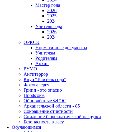
Мастер года
2026
2025
2024
Учитель года
2026
2024
ОРКСЭ
Нормативные документы
Учителям
Родителям
Архив
РУМО
Антитеррор
Клуб "Учитель года"
Фотогалерея
Грипп - это опасно
Профсоюз
Обновлённые ФГОС
Архангельской области - 85
Сокращение отчетности
Снижение бюрократической нагрузки
Безопасность в лесу
Обучающимся