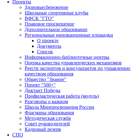
Проекты
Здоровьесбережение
Школьные спортивные клубы
ВФСК "ГТО"
Правовое просвещение
Дополнительное образование
Региональные инновационные площадки
О проекте
Документы
Список
Информационно-библиотечные центры
Оценка качества управленческих механизмов
Реестр экспертов и консультантов по управлению
качеством образования
Общество "Знание"
Проект "500+"
Диктант Победы
Профилактическая работа (модуль)
Разговоры о важном
Школа Минпросвещения России
Флагманы образования
Методическая служба
Совет руководителей
Кадровый резерв
СПО