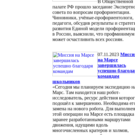
В Общественной
палате РФ прошло заседание Экспертн
совета по вопросам профориентации.
Чиновники, учёные-профориентологи,
педагоги, обсудив результаты и страте
развития Единой модели профориента
в России, выяснили, что профминимум
может осчастливить всех россиян.
07.11.2023
Мисси
на Марсе
завершилась
успешно благода
командам
школьников
«Сегодня мы планируем экспедицию н
Марс. Там находится наш робот-
исследователь, ресурс действия которо
подошёл к завершению. Необходима ег
замена на нового робота. Для выполне
этой операции на Марсе есть площадка
заранее разработанными маршрутами
движения, идущими вдоль
многочисленных кратеров и холмов,