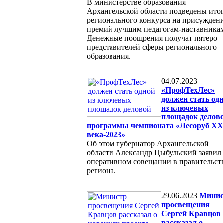
В министерстве образования
Архангельской области подведены ито
регионального конкурса на присужден
премий лучшим педагогам-наставника
Денежные поощрения получат пятеро
представителей сферы регионального
образования.
04.07.2023
«ПрофТехЛес»
должен стать од
из ключевых
площадок делов
программы чемпионата «Лесоруб XX
века-2023»
Об этом губернатор Архангельской
области Александр Цыбульский заявил
оперативном совещании в правительст
региона.
29.06.2023
Минис
просвещения
Сергей Кравцов
рассказал о