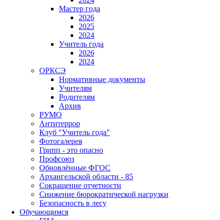
Мастер года
2026
2025
2024
Учитель года
2026
2024
ОРКСЭ
Нормативные документы
Учителям
Родителям
Архив
РУМО
Антитеррор
Клуб "Учитель года"
Фотогалерея
Грипп - это опасно
Профсоюз
Обновлённые ФГОС
Архангельской области - 85
Сокращение отчетности
Снижение бюрократической нагрузки
Безопасность в лесу
Обучающимся