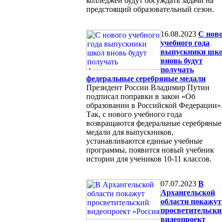
колледжей будут обсуждать задачи на
предстоящий образовательный сезон.
16.08.2023
С нов
учебного года
выпускники шк
вновь будут
получать
федеральные серебряные медали
Президент России Владимир Путин
подписал поправки в закон «Об
образовании в Российской Федерации»
Так, с нового учебного года
возвращаются федеральные серебряные
медали для выпускников,
устанавливаются единые учебные
программы, появится новый учебник
истории для учеников 10-11 классов.
07.07.2023
В
Архангельской
области покажут
просветительски
видеопроект