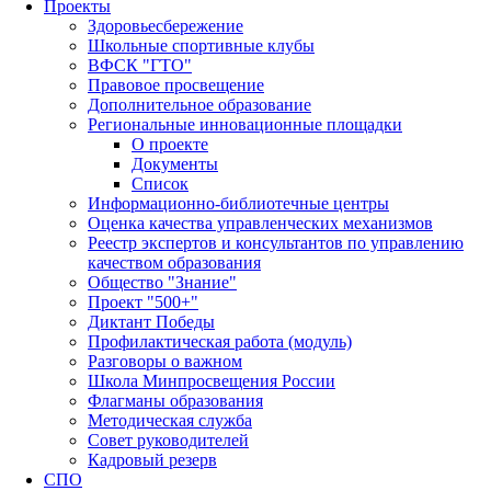
Проекты
Здоровьесбережение
Школьные спортивные клубы
ВФСК "ГТО"
Правовое просвещение
Дополнительное образование
Региональные инновационные площадки
О проекте
Документы
Список
Информационно-библиотечные центры
Оценка качества управленческих механизмов
Реестр экспертов и консультантов по управлению
качеством образования
Общество "Знание"
Проект "500+"
Диктант Победы
Профилактическая работа (модуль)
Разговоры о важном
Школа Минпросвещения России
Флагманы образования
Методическая служба
Совет руководителей
Кадровый резерв
СПО