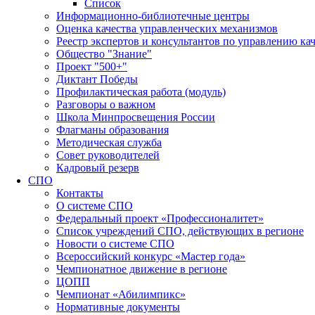
Список
Информационно-библиотечные центры
Оценка качества управленческих механизмов
Реестр экспертов и консультантов по управлению ка
Общество "Знание"
Проект "500+"
Диктант Победы
Профилактическая работа (модуль)
Разговоры о важном
Школа Минпросвещения России
Флагманы образования
Методическая служба
Совет руководителей
Кадровый резерв
СПО
Контакты
О системе СПО
Федеральный проект «Профессионалитет»
Список учреждений СПО, действующих в регионе
Новости о системе СПО
Всероссийский конкурс «Мастер года»
Чемпионатное движение в регионе
ЦОПП
Чемпионат «Абилимпикс»
Нормативные документы