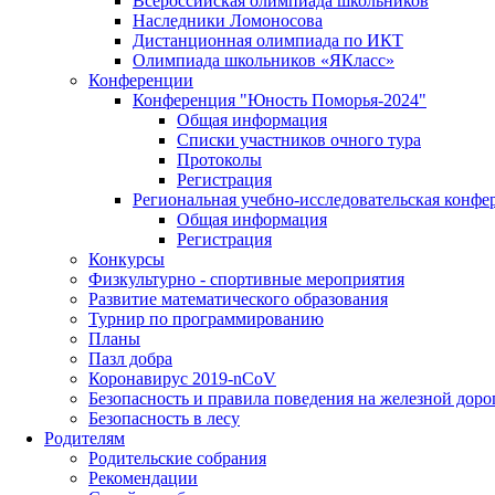
Всероссийская олимпиада школьников
Наследники Ломоносова
Дистанционная олимпиада по ИКТ
Олимпиада школьников «ЯКласс»
Конференции
Конференция "Юность Поморья-2024"
Общая информация
Списки участников очного тура
Протоколы
Регистрация
Региональная учебно-исследовательская конфе
Общая информация
Регистрация
Конкурсы
Физкультурно - спортивные мероприятия
Развитие математического образования
Турнир по программированию
Планы
Пазл добра
Коронавирус 2019-nCoV
Безопасность и правила поведения на железной доро
Безопасность в лесу
Родителям
Родительские собрания
Рекомендации