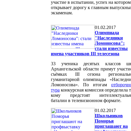
участие в испытании, успех на котором
открывает дорогу к главным выпускн
экзаменам.
01.02.2017
Олимпиада
"Наследники
Ломоносова":
стали известны
имена участников III телесезона
33 ученика десятых классов ш
Архангельской области примут участи
съёмках III сезона региональ
гуманитарной олимпиады «Наследн
Ломоносова». По итогам
отборочн
тура
конкурсная комиссия определила т
кому предстоят интеллектуаль
баталии в телевизионном формате.
01.02.2017
Школьников
Поморья
приглашают на