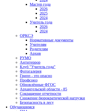
Мастер года
2026
2025
2024
Учитель года
2026
2024
ОРКСЭ
Нормативные документы
Учителям
Родителям
Архив
РУМО
Антитеррор
Клуб "Учитель года"
Фотогалерея
Грипп - это опасно
Профсоюз
Обновлённые ФГОС
Архангельской области - 85
Сокращение отчетности
Снижение бюрократической нагрузки
Безопасность в лесу
Обучающимся