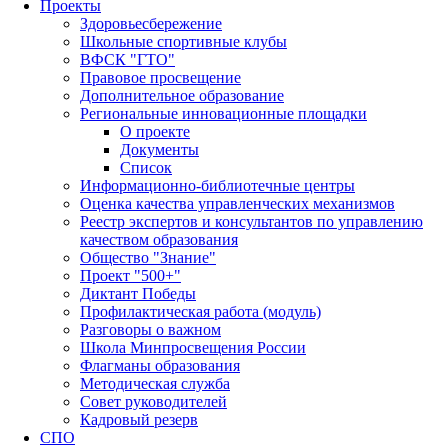
Проекты
Здоровьесбережение
Школьные спортивные клубы
ВФСК "ГТО"
Правовое просвещение
Дополнительное образование
Региональные инновационные площадки
О проекте
Документы
Список
Информационно-библиотечные центры
Оценка качества управленческих механизмов
Реестр экспертов и консультантов по управлению
качеством образования
Общество "Знание"
Проект "500+"
Диктант Победы
Профилактическая работа (модуль)
Разговоры о важном
Школа Минпросвещения России
Флагманы образования
Методическая служба
Совет руководителей
Кадровый резерв
СПО