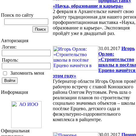
профвыставку
«Наука, образование и карьера»
2 февраля в Архангельске начнёт свою
Поиск по сайту
работу традиционная для нашего регио
профориентационная выставка «Наука,
образование и карьера». Экспозиция
пройдёт уже в двадцатый раз.
Авторизация
Логин:
31.01.2017
Игорь
Орлов:
«Строительство
Пароль:
школы в посёлк
Ерцево начнётся
Запомнить меня
этом году»
Губернатор области Игорь Орлов пров
рабочую встречу с главой Коношского
Информация
района Олегом Реутовым. Речь шла о
реализации планов по строительству
социально значимых объектов – школы
посёлке Ерцево, детского сада и
физкультурно-оздоровительного
комплекса в райцентре.
Официальная
30.01.2017
Помор