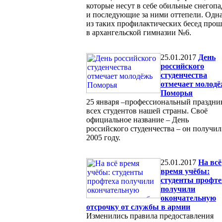
которые несут в себе обильные снегоп
и последующие за ними оттепели. Одн
из таких профилактических бесед прош
в архангельской гимназии №6.
25.01.2017
День
российского
студенчества
отмечает молод
Поморья
25 января –профессиональный праздни
всех студентов нашей страны. Своё
официальное название – День
российского студенчества – он получил
2005 году.
25.01.2017
На всё
время учёбы:
студенты профте
получили
окончательную
отсрочку от службы в армии
Изменились правила предоставления