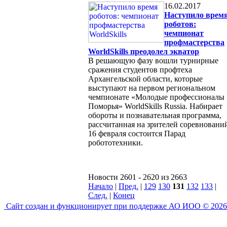
16.02.2017
Наступило врем
роботов:
чемпионат
профмастерства
WorldSkills преодолел экватор
В решающую фазу вошли турнирные
сражения студентов профтеха
Архангельской области, которые
выступают на первом региональном
чемпионате «Молодые профессионалы
Поморья» WorldSkills Russia. Набирает
обороты и познавательная программа,
рассчитанная на зрителей соревновани
16 февраля состоится Парад
робототехники.
Новости 2601 - 2620 из 2663
Начало
|
Пред.
|
129
130
131
132
133
|
След.
|
Конец
Сайт создан и функционирует при поддержке АО ИОО © 2026