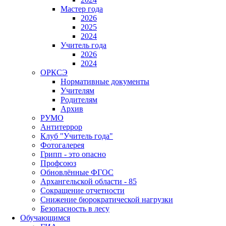
Мастер года
2026
2025
2024
Учитель года
2026
2024
ОРКСЭ
Нормативные документы
Учителям
Родителям
Архив
РУМО
Антитеррор
Клуб "Учитель года"
Фотогалерея
Грипп - это опасно
Профсоюз
Обновлённые ФГОС
Архангельской области - 85
Сокращение отчетности
Снижение бюрократической нагрузки
Безопасность в лесу
Обучающимся