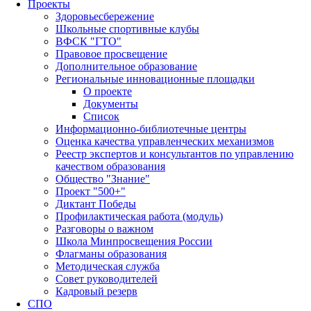
Проекты
Здоровьесбережение
Школьные спортивные клубы
ВФСК "ГТО"
Правовое просвещение
Дополнительное образование
Региональные инновационные площадки
О проекте
Документы
Список
Информационно-библиотечные центры
Оценка качества управленческих механизмов
Реестр экспертов и консультантов по управлению
качеством образования
Общество "Знание"
Проект "500+"
Диктант Победы
Профилактическая работа (модуль)
Разговоры о важном
Школа Минпросвещения России
Флагманы образования
Методическая служба
Совет руководителей
Кадровый резерв
СПО