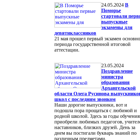
24.05.2024
В
Поморье
стартовали пер
выпускные
экзамены для
девятиклассников
21 мая прошел первый экзамен основн
периода государственной итоговой
аттестации.
23.05.2024
Поздравление
министра
образования
Архангельской
области Олега Русинова выпускнико
школ с последним звонком
Наши дорогие выпускники, вот и
подошла пора прощаться с любимой и
родной школой. Здесь за годы обучения
приобрели любимых педагогов, учител
наставников, близких друзей. День за
днем вы постигали букварь знаний по
различным предметами.