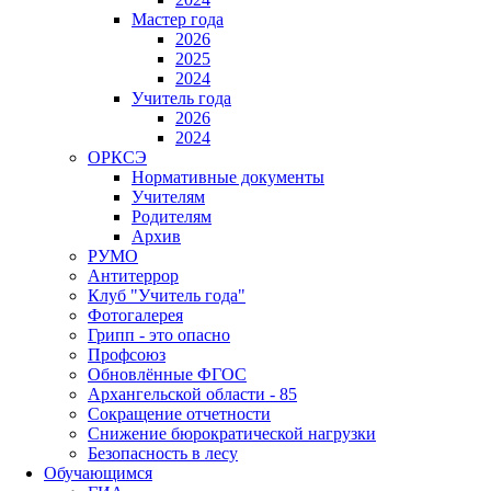
Мастер года
2026
2025
2024
Учитель года
2026
2024
ОРКСЭ
Нормативные документы
Учителям
Родителям
Архив
РУМО
Антитеррор
Клуб "Учитель года"
Фотогалерея
Грипп - это опасно
Профсоюз
Обновлённые ФГОС
Архангельской области - 85
Сокращение отчетности
Снижение бюрократической нагрузки
Безопасность в лесу
Обучающимся