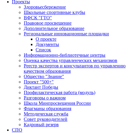
Проекты
Здоровьесбережение
Школьные спортивные клубы
ВФСК "ГТО"
Правовое просвещение
Дополнительное образование
Региональные инновационные площадки
О проекте
Документы
Список
Информационно-библиотечные центры
Оценка качества управленческих механизмов
Реестр экспертов и консультантов по управлению
качеством образования
Общество "Знание"
Проект "500+"
Диктант Победы
Профилактическая работа (модуль)
Разговоры о важном
Школа Минпросвещения России
Флагманы образования
Методическая служба
Совет руководителей
Кадровый резерв
СПО