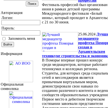
профессий
Фестиваль профессий был организован
июня в рамках детской программы
Авторизация
Международного фестиваля «Белый
Логин:
июнь», который проходит в Архангель
с 21 по 30 июня.
Пароль:
25.06.2024
Лучш
Запомнить меня
медиацентр
профтеха Помор
создан в
Архангельском
Информация
техникуме строительства и экономик
В Поморье впервые прошел конкурс
среди медиацентров, которые работают
техникумах и колледжах региона.
Студенты, для которых среда социальн
сетей и мессенджеров является
привычным виртуальным миром,
Официальная
демонстрировали свои навыки по
символика
созданию различного контента и веде
сообществ образовательных учреждени
Первое место в дебютном творческом
состязании завоевали представители
Архангельского техникума строительст