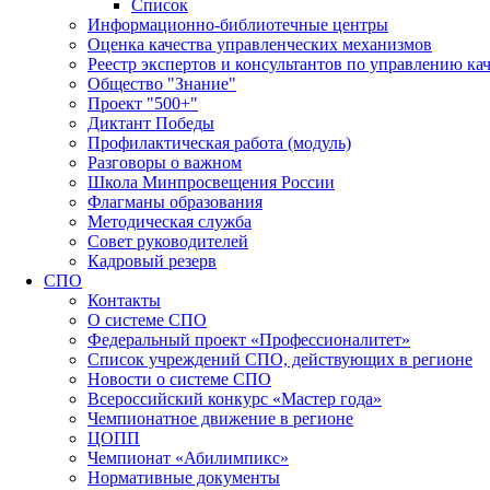
Список
Информационно-библиотечные центры
Оценка качества управленческих механизмов
Реестр экспертов и консультантов по управлению ка
Общество "Знание"
Проект "500+"
Диктант Победы
Профилактическая работа (модуль)
Разговоры о важном
Школа Минпросвещения России
Флагманы образования
Методическая служба
Совет руководителей
Кадровый резерв
СПО
Контакты
О системе СПО
Федеральный проект «Профессионалитет»
Список учреждений СПО, действующих в регионе
Новости о системе СПО
Всероссийский конкурс «Мастер года»
Чемпионатное движение в регионе
ЦОПП
Чемпионат «Абилимпикс»
Нормативные документы