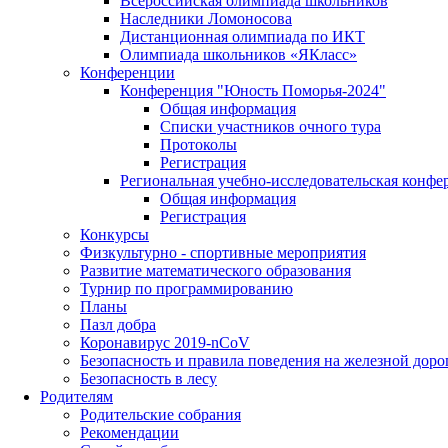
Всероссийская олимпиада школьников
Наследники Ломоносова
Дистанционная олимпиада по ИКТ
Олимпиада школьников «ЯКласс»
Конференции
Конференция "Юность Поморья-2024"
Общая информация
Списки участников очного тура
Протоколы
Регистрация
Региональная учебно-исследовательская конфе
Общая информация
Регистрация
Конкурсы
Физкультурно - спортивные мероприятия
Развитие математического образования
Турнир по программированию
Планы
Пазл добра
Коронавирус 2019-nCoV
Безопасность и правила поведения на железной доро
Безопасность в лесу
Родителям
Родительские собрания
Рекомендации