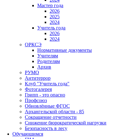
Мастер года
2026
2025
2024
Учитель года
2026
2024
ОРКСЭ
Нормативные документы
Учителям
Родителям
Архив
РУМО
Антитеррор
Клуб "Учитель года"
Фотогалерея
Грипп - это опасно
Профсоюз
Обновлённые ФГОС
Архангельской области - 85
Сокращение отчетности
Снижение бюрократической нагрузки
Безопасность в лесу
Обучающимся