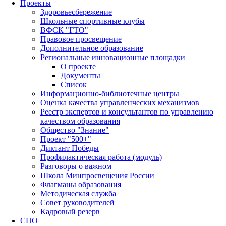
Проекты
Здоровьесбережение
Школьные спортивные клубы
ВФСК "ГТО"
Правовое просвещение
Дополнительное образование
Региональные инновационные площадки
О проекте
Документы
Список
Информационно-библиотечные центры
Оценка качества управленческих механизмов
Реестр экспертов и консультантов по управлению
качеством образования
Общество "Знание"
Проект "500+"
Диктант Победы
Профилактическая работа (модуль)
Разговоры о важном
Школа Минпросвещения России
Флагманы образования
Методическая служба
Совет руководителей
Кадровый резерв
СПО