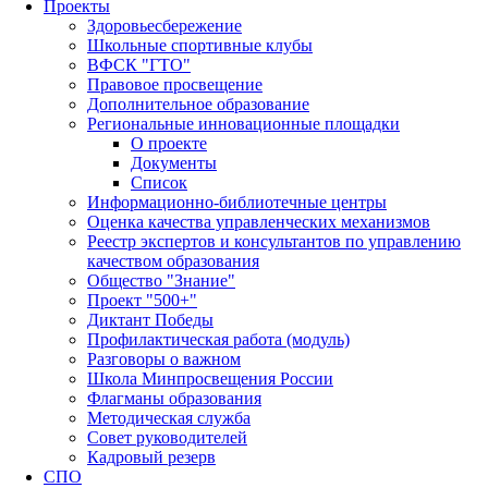
Проекты
Здоровьесбережение
Школьные спортивные клубы
ВФСК "ГТО"
Правовое просвещение
Дополнительное образование
Региональные инновационные площадки
О проекте
Документы
Список
Информационно-библиотечные центры
Оценка качества управленческих механизмов
Реестр экспертов и консультантов по управлению
качеством образования
Общество "Знание"
Проект "500+"
Диктант Победы
Профилактическая работа (модуль)
Разговоры о важном
Школа Минпросвещения России
Флагманы образования
Методическая служба
Совет руководителей
Кадровый резерв
СПО