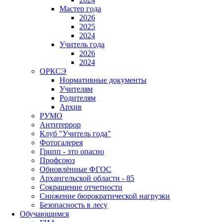
Мастер года
2026
2025
2024
Учитель года
2026
2024
ОРКСЭ
Нормативные документы
Учителям
Родителям
Архив
РУМО
Антитеррор
Клуб "Учитель года"
Фотогалерея
Грипп - это опасно
Профсоюз
Обновлённые ФГОС
Архангельской области - 85
Сокращение отчетности
Снижение бюрократической нагрузки
Безопасность в лесу
Обучающимся