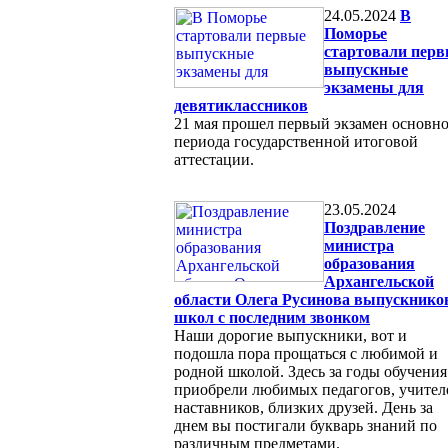
24.05.2024
В
Поморье
стартовали пер
выпускные
экзамены для
девятиклассников
21 мая прошел первый экзамен основн
периода государственной итоговой
аттестации.
23.05.2024
Поздравление
министра
образования
Архангельской
области Олега Русинова выпускнико
школ с последним звонком
Наши дорогие выпускники, вот и
подошла пора прощаться с любимой и
родной школой. Здесь за годы обучения
приобрели любимых педагогов, учител
наставников, близких друзей. День за
днем вы постигали букварь знаний по
различным предметами.