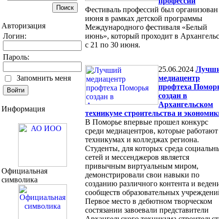
профессий
Фестиваль профессий был организован
июня в рамках детской программы
Авторизация
Международного фестиваля «Белый
Логин:
июнь», который проходит в Архангель
с 21 по 30 июня.
Пароль:
25.06.2024
Лучш
Запомнить меня
медиацентр
профтеха Помор
создан в
Архангельском
Информация
техникуме строительства и экономик
В Поморье впервые прошел конкурс
среди медиацентров, которые работают
техникумах и колледжах региона.
Студенты, для которых среда социальн
сетей и мессенджеров является
привычным виртуальным миром,
Официальная
демонстрировали свои навыки по
символика
созданию различного контента и веде
сообществ образовательных учреждени
Первое место в дебютном творческом
состязании завоевали представители
Архангельского техникума строительст