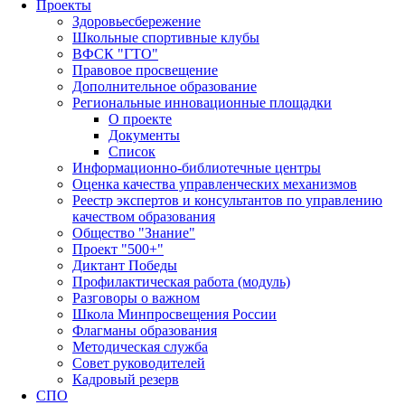
Проекты
Здоровьесбережение
Школьные спортивные клубы
ВФСК "ГТО"
Правовое просвещение
Дополнительное образование
Региональные инновационные площадки
О проекте
Документы
Список
Информационно-библиотечные центры
Оценка качества управленческих механизмов
Реестр экспертов и консультантов по управлению
качеством образования
Общество "Знание"
Проект "500+"
Диктант Победы
Профилактическая работа (модуль)
Разговоры о важном
Школа Минпросвещения России
Флагманы образования
Методическая служба
Совет руководителей
Кадровый резерв
СПО