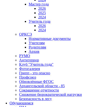
Мастер года
2026
2025
2024
Учитель года
2026
2024
ОРКСЭ
Нормативные документы
Учителям
Родителям
Архив
РУМО
Антитеррор
Клуб "Учитель года"
Фотогалерея
Грипп - это опасно
Профсоюз
Обновлённые ФГОС
Архангельской области - 85
Сокращение отчетности
Снижение бюрократической нагрузки
Безопасность в лесу
Обучающимся