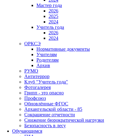
Мастер года
2026
2025
2024
Учитель года
2026
2024
ОРКСЭ
Нормативные документы
Учителям
Родителям
Архив
РУМО
Антитеррор
Клуб "Учитель года"
Фотогалерея
Грипп - это опасно
Профсоюз
Обновлённые ФГОС
Архангельской области - 85
Сокращение отчетности
Снижение бюрократической нагрузки
Безопасность в лесу
Обучающимся