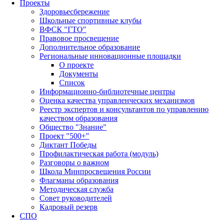
Проекты
Здоровьесбережение
Школьные спортивные клубы
ВФСК "ГТО"
Правовое просвещение
Дополнительное образование
Региональные инновационные площадки
О проекте
Документы
Список
Информационно-библиотечные центры
Оценка качества управленческих механизмов
Реестр экспертов и консультантов по управлению
качеством образования
Общество "Знание"
Проект "500+"
Диктант Победы
Профилактическая работа (модуль)
Разговоры о важном
Школа Минпросвещения России
Флагманы образования
Методическая служба
Совет руководителей
Кадровый резерв
СПО