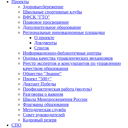
Проекты
Здоровьесбережение
Школьные спортивные клубы
ВФСК "ГТО"
Правовое просвещение
Дополнительное образование
Региональные инновационные площадки
О проекте
Документы
Список
Информационно-библиотечные центры
Оценка качества управленческих механизмов
Реестр экспертов и консультантов по управлению
качеством образования
Общество "Знание"
Проект "500+"
Диктант Победы
Профилактическая работа (модуль)
Разговоры о важном
Школа Минпросвещения России
Флагманы образования
Методическая служба
Совет руководителей
Кадровый резерв
СПО