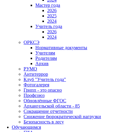
Мастер года
2026
2025
2024
Учитель года
2026
2024
ОРКСЭ
Нормативные документы
Учителям
Родителям
Архив
РУМО
Антитеррор
Клуб "Учитель года"
Фотогалерея
Грипп - это опасно
Профсоюз
Обновлённые ФГОС
Архангельской области - 85
Сокращение отчетности
Снижение бюрократической нагрузки
Безопасность в лесу
Обучающимся