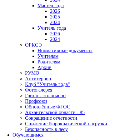
Мастер года
2026
2025
2024
Учитель года
2026
2024
ОРКСЭ
Нормативные документы
Учителям
Родителям
Архив
РУМО
Антитеррор
Клуб "Учитель года"
Фотогалерея
Грипп - это опасно
Профсоюз
Обновлённые ФГОС
Архангельской области - 85
Сокращение отчетности
Снижение бюрократической нагрузки
Безопасность в лесу
Обучающимся