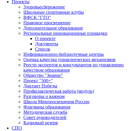
Проекты
Здоровьесбережение
Школьные спортивные клубы
ВФСК "ГТО"
Правовое просвещение
Дополнительное образование
Региональные инновационные площадки
О проекте
Документы
Список
Информационно-библиотечные центры
Оценка качества управленческих механизмов
Реестр экспертов и консультантов по управлению
качеством образования
Общество "Знание"
Проект "500+"
Диктант Победы
Профилактическая работа (модуль)
Разговоры о важном
Школа Минпросвещения России
Флагманы образования
Методическая служба
Совет руководителей
Кадровый резерв
СПО