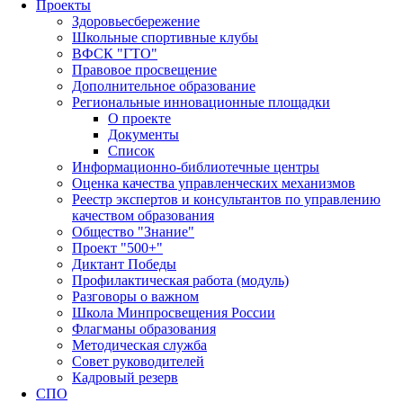
Проекты
Здоровьесбережение
Школьные спортивные клубы
ВФСК "ГТО"
Правовое просвещение
Дополнительное образование
Региональные инновационные площадки
О проекте
Документы
Список
Информационно-библиотечные центры
Оценка качества управленческих механизмов
Реестр экспертов и консультантов по управлению
качеством образования
Общество "Знание"
Проект "500+"
Диктант Победы
Профилактическая работа (модуль)
Разговоры о важном
Школа Минпросвещения России
Флагманы образования
Методическая служба
Совет руководителей
Кадровый резерв
СПО