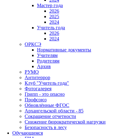
Мастер года
2026
2025
2024
Учитель года
2026
2024
ОРКСЭ
Нормативные документы
Учителям
Родителям
Архив
РУМО
Антитеррор
Клуб "Учитель года"
Фотогалерея
Грипп - это опасно
Профсоюз
Обновлённые ФГОС
Архангельской области - 85
Сокращение отчетности
Снижение бюрократической нагрузки
Безопасность в лесу
Обучающимся