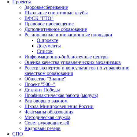
Проекты
Здоровьесбережение
Школьные спортивные клубы
ВФСК "ГТО"
Правовое просвещение
Дополнительное образование
Региональные инновационные площадки
О проекте
Документы
Список
Информационно-библиотечные центры
Оценка качества управленческих механизмов
Реестр экспертов и консультантов по управлению
качеством образования
Общество "Знание"
Проект "500+"
Диктант Победы
Профилактическая работа (модуль)
Разговоры о важном
Школа Минпросвещения России
Флагманы образования
Методическая служба
Совет руководителей
Кадровый резерв
СПО