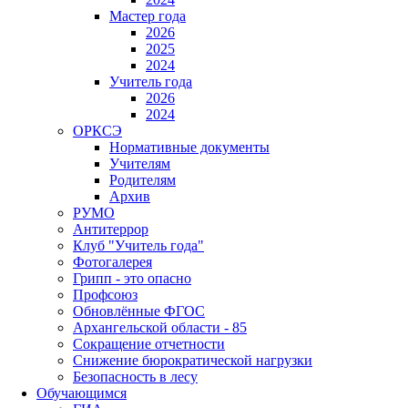
Мастер года
2026
2025
2024
Учитель года
2026
2024
ОРКСЭ
Нормативные документы
Учителям
Родителям
Архив
РУМО
Антитеррор
Клуб "Учитель года"
Фотогалерея
Грипп - это опасно
Профсоюз
Обновлённые ФГОС
Архангельской области - 85
Сокращение отчетности
Снижение бюрократической нагрузки
Безопасность в лесу
Обучающимся