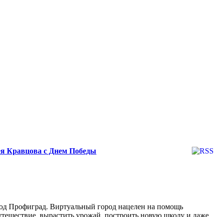
ея Кравцова с Днем Победы
род Профиград. Виртуальный город нацелен на помощь
утешествие, вырастить урожай, построить новую школу и даже