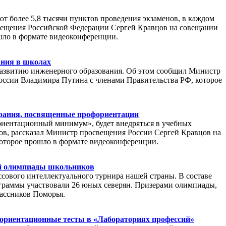
т более 5,8 тысячи пунктов проведения экзаменов, в каждом
свещения Российской Федерации Сергей Кравцов на совещании
шло в формате видеоконференции.
ания в школах
развитию инженерного образования. Об этом сообщил Министр
ссии Владимира Путина с членами Правительства РФ, которое
брания, посвященные профориентации
риентационный минимум», будет внедряться в учебных
нтов, рассказал Министр просвещения России Сергей Кравцов на
оторое прошло в формате видеоконференции.
ой олимпиады школьников
сового интеллектуального турнира нашей страны. В составе
граммы участвовали 26 юных северян. Призерами олимпиады,
лассников Поморья.
ориентационные тесты в «Лабораториях профессий»