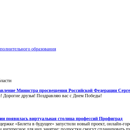
ополнительного образования
бласти
авление Министра просвещения Российской Федерации Серг
! Дорогие друзья! Поздравляю вас с Днем Победы!
сии появилась виртуальная столица профессий Профиград
держке «Билета в будущее» запустили новый проект, онлайн-го
 интересное для них занятие: подростки смогут спланировать п