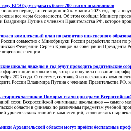
 году ЕГЭ будут сдавать более 700 тысяч школьников
сновного периода аттестационной кампании 2023 года организую
спечены все меры безопасности. Об этом сообщил Министр про
и Владимира Путина с членами Правительства РФ, которое про
товлен комплексный план по развитию инженерного образов
России совместно с Минобрнауки России разработало план по 
ийской Федерации Сергей Кравцов на совещании Президента Ро
е видеоконференции.
йские школы дважды в год будут проводить родительские со
рофориентации школьников, которая получила название «профо
ентября 2023 года. О системе, состоящей из нескольких компоне
ента России Владимира Путина с членами Правительства РФ, к
ь старшеклассников Поморья стали призерами Всероссийск
дной сезон Всероссийской олимпиады школьников — самого мас
ьской области в финалах по различным предметам учебной про
ий уровень своих знаний и компетенций, стали девять старшек
ники Архангельской области могут пройти бесплатные проф