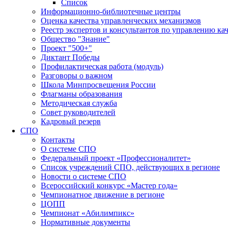
Список
Информационно-библиотечные центры
Оценка качества управленческих механизмов
Реестр экспертов и консультантов по управлению ка
Общество "Знание"
Проект "500+"
Диктант Победы
Профилактическая работа (модуль)
Разговоры о важном
Школа Минпросвещения России
Флагманы образования
Методическая служба
Совет руководителей
Кадровый резерв
СПО
Контакты
О системе СПО
Федеральный проект «Профессионалитет»
Список учреждений СПО, действующих в регионе
Новости о системе СПО
Всероссийский конкурс «Мастер года»
Чемпионатное движение в регионе
ЦОПП
Чемпионат «Абилимпикс»
Нормативные документы