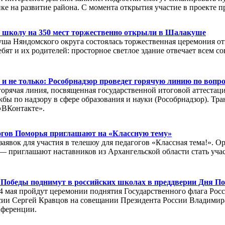
нке на развитие района. С момента открытия участие в проекте п
 школу на 350 мест торжественно открыли в Шалакуше
ша Няндомского округа состоялась торжественная церемония о
ебят и их родителей: просторное светлое здание отвечает всем 
 и не только: Рособрнадзор проведет горячую линию по воп
 горячая линия, посвященная государственной итоговой аттестац
бы по надзору в сфере образования и науки (Рособрнадзор). Тра
«ВКонтакте».
огов Поморья приглашают на «Классную тему»
заявок для участия в телешоу для педагогов «Классная тема!». 
 приглашают наставников из Архангельской области стать уча
 Победы поднимут в российских школах в преддверии Дня П
4 мая пройдут церемонии поднятия Государственного флага Ро
ии Сергей Кравцов на совещании Президента России Владимира
нференции.