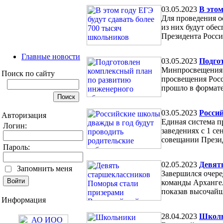
03.05.2023
В этом
Для проведения о
из них будут обе
Президента Росси
Главные новости
03.05.2023
Подго
Минпросвещения 
Поиск по сайту
просвещения Росс
прошло в формат
03.05.2023
Росси
Авторизация
Единая система п
Логин:
заведениях с 1 с
совещании Презид
Пароль:
02.05.2023
Девят
Запомнить меня
Завершился очере
команды Архангел
показав высочайш
Информация
28.04.2023
Школь