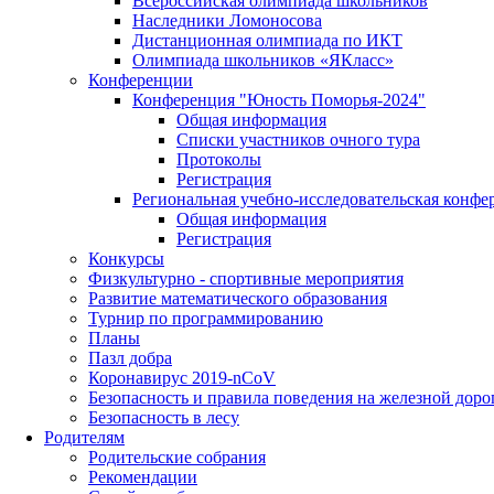
Всероссийская олимпиада школьников
Наследники Ломоносова
Дистанционная олимпиада по ИКТ
Олимпиада школьников «ЯКласс»
Конференции
Конференция "Юность Поморья-2024"
Общая информация
Списки участников очного тура
Протоколы
Регистрация
Региональная учебно-исследовательская конфе
Общая информация
Регистрация
Конкурсы
Физкультурно - спортивные мероприятия
Развитие математического образования
Турнир по программированию
Планы
Пазл добра
Коронавирус 2019-nCoV
Безопасность и правила поведения на железной доро
Безопасность в лесу
Родителям
Родительские собрания
Рекомендации