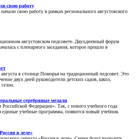
ли свою работу
начали свою работу в рамках регионального августовского
диционном августовском педсовете. Двухдневный форум
чалась с пленарного заседания, которое прошло в
вет
 августа в столице Поморья на традиционный педсовет. Это
чение двух дней руководители детских садов, школ,
 сезон.
деральные серебряные медали
 Российской Федерации». Так, с нового учебного года
я единые учебные программы, появится новый учебник
Россия в деле»
тельского сериала «Россия в деле». Серии будут выходить