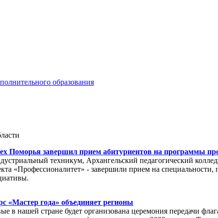
ополнительного образования
бласти
ех Поморья завершил прием абитуриентов на программы пр
дустриальный техникум, Архангельский педагогический коллед
кта «Профессионалитет» - завершили прием на специальности, п
циативы.
рс «Мастер года» объединяет регионы
вые в нашей стране будет организована церемония передачи флаг