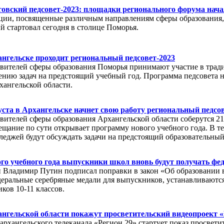
овский педсовет-2023: площадки регионального форума нача
ции, посвященные различным направлениям сферы образования, 
й стартовал сегодня в столице Поморья.
нгельске проходит региональный педсовет-2023
авителей сферы образования Поморья принимают участие в тра
нию задач на предстоящий учебный год. Программа педсовета на
хангельской области.
уста в Архангельске начнет свою работу региональный педсо
авителей сферы образования Архангельской области соберутся 21
ещание по сути открывает программу нового учебного года. В те
леджей будут обсуждать задачи на предстоящий образовательный
го учебного года выпускники школ вновь будут получать фе
 Владимир Путин подписал поправки в закон «Об образовании в
еральные серебряные медали для выпускников, устанавливаютс
ков 10-11 классов.
нгельской области покажут просветительский видеопроект «
архангельского телеканала «Регион 29» стартует показ просвети