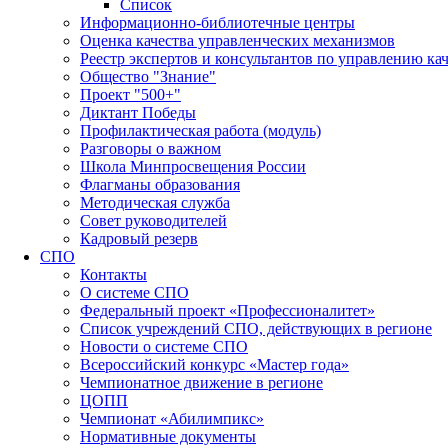
Список
Информационно-библиотечные центры
Оценка качества управленческих механизмов
Реестр экспертов и консультантов по управлению ка
Общество "Знание"
Проект "500+"
Диктант Победы
Профилактическая работа (модуль)
Разговоры о важном
Школа Минпросвещения России
Флагманы образования
Методическая служба
Совет руководителей
Кадровый резерв
СПО
Контакты
О системе СПО
Федеральный проект «Профессионалитет»
Список учреждений СПО, действующих в регионе
Новости о системе СПО
Всероссийский конкурс «Мастер года»
Чемпионатное движение в регионе
ЦОПП
Чемпионат «Абилимпикс»
Нормативные документы