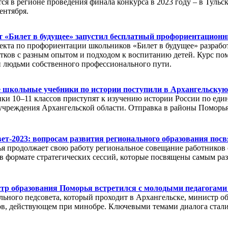
тся в регионе проведения финала конкурса в 2023 году – в Тульс
сентября.
т «Билет в будущее» запустил бесплатный профориентацион
кта по профориентации школьников «Билет в будущее» разработ
тков с разным опытом и подходом к воспитанию детей. Курс по
 людьми собственного профессионального пути.
 школьные учебники по истории поступили в Архангельскую
ики 10–11 классов приступят к изучению истории России по еди
учреждения Архангельской области. Отправка в районы Поморья о
ет-2023: вопросам развития регионального образования пос
я продолжает свою работу региональное совещание работников 
в формате стратегических сессий, которые посвящены самым ра
тр образования Поморья встретился с молодыми педагогами
льного педсовета, который проходит в Архангельске, министр о
в, действующем при минобре. Ключевыми темами диалога стали