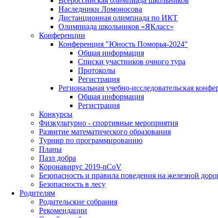
Всероссийская олимпиада школьников
Наследники Ломоносова
Дистанционная олимпиада по ИКТ
Олимпиада школьников «ЯКласс»
Конференции
Конференция "Юность Поморья-2024"
Общая информация
Списки участников очного тура
Протоколы
Регистрация
Региональная учебно-исследовательская конфе
Общая информация
Регистрация
Конкурсы
Физкультурно - спортивные мероприятия
Развитие математического образования
Турнир по программированию
Планы
Пазл добра
Коронавирус 2019-nCoV
Безопасность и правила поведения на железной доро
Безопасность в лесу
Родителям
Родительские собрания
Рекомендации