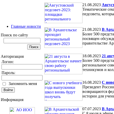
21.08.2023
Август
Тематические сек
педсовета, которы
Главные новости
21.08.2023
В Арха
Более 500 предст
Поиск по сайту
посвящен обсужде
правительстве Ар
18.08.2023
21 авг
Авторизация
Более 500 предст
Логин:
региональное сов
техникумов и кол
Пароль:
16.08.2023
С ново
Запомнить меня
Президент России
возвращаются фед
истории для учени
Информация
07.07.2023
В Арха
С 8 июля в эфире 