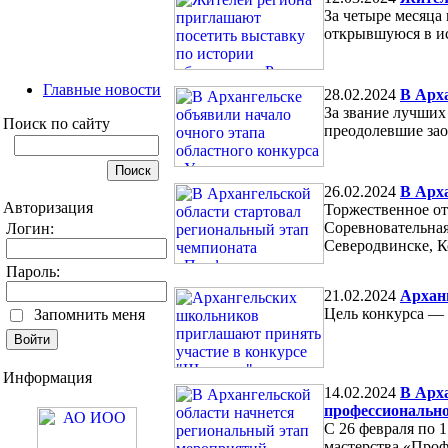
За четыре месяца
открывшуюся в ис
Главные новости
28.02.2024
В Арха
За звание лучших
Поиск по сайту
преодолевшие зао
26.02.2024
В Арх
Авторизация
Торжественное от
Соревновательная
Логин:
Северодвинске, К
Пароль:
21.02.2024
Архан
Цель конкурса — 
Запомнить меня
Информация
14.02.2024
В Арх
профессионально
С 26 февраля по 
мастерства «Про