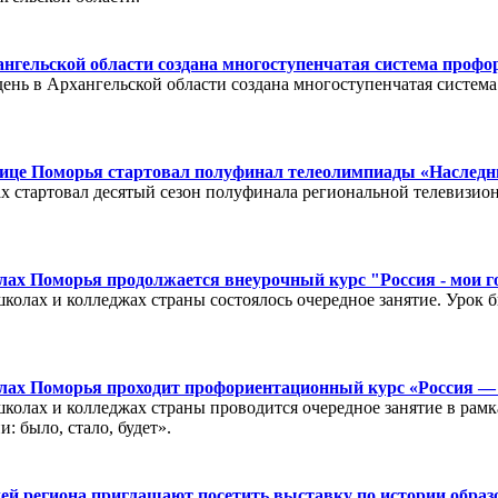
нгельской области создана многоступенчатая система проф
ень в Архангельской области создана многоступенчатая систем
лице Поморья стартовал полуфинал телеолимпиады «Наслед
х стартовал десятый сезон полуфинала региональной телевизи
лах Поморья продолжается внеурочный курс "Россия - мои 
школах и колледжах страны состоялось очередное занятие. Урок б
лах Поморья проходит профориентационный курс «Россия —
 школах и колледжах страны проводится очередное занятие в рам
и: было, стало, будет».
ей региона приглашают посетить выставку по истории образ