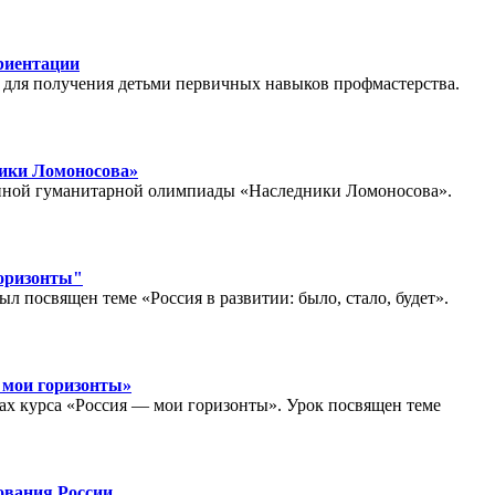
ориентации
а для получения детьми первичных навыков профмастерства.
ники Ломоносова»
онной гуманитарной олимпиады «Наследники Ломоносова».
горизонты"
ыл посвящен теме «Россия в развитии: было, стало, будет».
 мои горизонты»
ках курса «Россия — мои горизонты». Урок посвящен теме
ования России