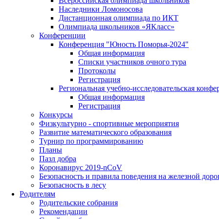
Всероссийская олимпиада школьников
Наследники Ломоносова
Дистанционная олимпиада по ИКТ
Олимпиада школьников «ЯКласс»
Конференции
Конференция "Юность Поморья-2024"
Общая информация
Списки участников очного тура
Протоколы
Регистрация
Региональная учебно-исследовательская конфе
Общая информация
Регистрация
Конкурсы
Физкультурно - спортивные мероприятия
Развитие математического образования
Турнир по программированию
Планы
Пазл добра
Коронавирус 2019-nCoV
Безопасность и правила поведения на железной доро
Безопасность в лесу
Родителям
Родительские собрания
Рекомендации