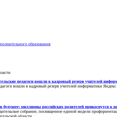
ополнительного образования
бласти
гельские педагоги вошли в кадровый резерв учителей инфо
дагоги вошли в кадровый резерв учителей информатики Яндекс
 в будущее: миллионы российских родителей прикоснутся к 
дительское собрание, посвященное единой модели профориентаци
нгельской области.