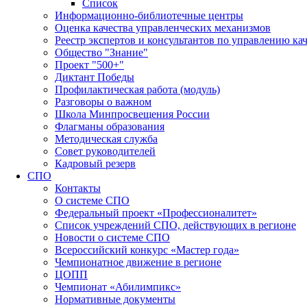
Список
Информационно-библиотечные центры
Оценка качества управленческих механизмов
Реестр экспертов и консультантов по управлению ка
Общество "Знание"
Проект "500+"
Диктант Победы
Профилактическая работа (модуль)
Разговоры о важном
Школа Минпросвещения России
Флагманы образования
Методическая служба
Совет руководителей
Кадровый резерв
СПО
Контакты
О системе СПО
Федеральный проект «Профессионалитет»
Список учреждений СПО, действующих в регионе
Новости о системе СПО
Всероссийский конкурс «Мастер года»
Чемпионатное движение в регионе
ЦОПП
Чемпионат «Абилимпикс»
Нормативные документы