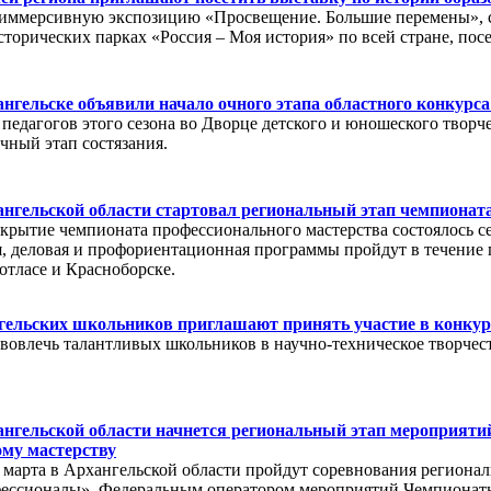
 иммерсивную экспозицию «Просвещение. Большие перемены», с
торических парках «Россия – Моя история» по всей стране, пос
нгельске объявили начало очного этапа областного конкурса
 педагогов этого сезона во Дворце детского и юношеского творче
чный этап состязания.
ангельской области стартовал региональный этап чемпиона
крытие чемпионата профессионального мастерства состоялось с
, деловая и профориентационная программы пройдут в течение 
отласе и Красноборске.
гельских школьников приглашают принять участие в конку
вовлечь талантливых школьников в научно-техническое творче
ангельской области начнется региональный этап мероприяти
му мастерству
1 марта в Архангельской области пройдут соревнования региона
фессионалы». Федеральным оператором мероприятий Чемпионатн