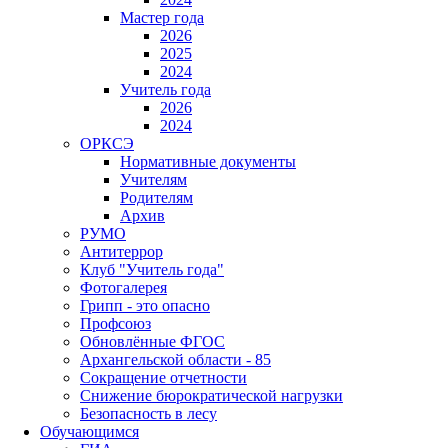
Мастер года
2026
2025
2024
Учитель года
2026
2024
ОРКСЭ
Нормативные документы
Учителям
Родителям
Архив
РУМО
Антитеррор
Клуб "Учитель года"
Фотогалерея
Грипп - это опасно
Профсоюз
Обновлённые ФГОС
Архангельской области - 85
Сокращение отчетности
Снижение бюрократической нагрузки
Безопасность в лесу
Обучающимся