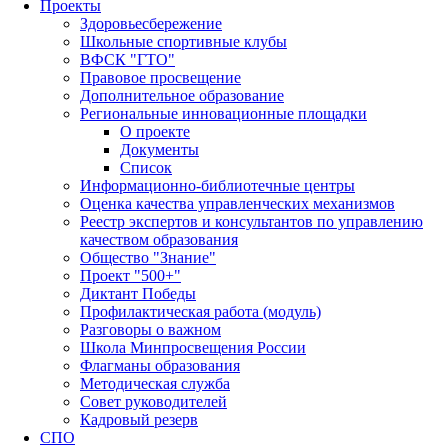
Проекты
Здоровьесбережение
Школьные спортивные клубы
ВФСК "ГТО"
Правовое просвещение
Дополнительное образование
Региональные инновационные площадки
О проекте
Документы
Список
Информационно-библиотечные центры
Оценка качества управленческих механизмов
Реестр экспертов и консультантов по управлению
качеством образования
Общество "Знание"
Проект "500+"
Диктант Победы
Профилактическая работа (модуль)
Разговоры о важном
Школа Минпросвещения России
Флагманы образования
Методическая служба
Совет руководителей
Кадровый резерв
СПО