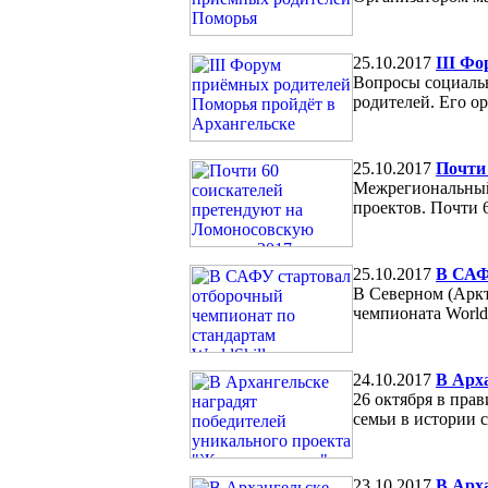
25.10.2017
III Ф
Вопросы социальн
родителей. Его о
25.10.2017
Почти
Межрегиональный
проектов. Почти 
25.10.2017
В САФ
В Северном (Аркт
чемпионата WorldS
24.10.2017
В Арх
26 октября в пра
семьи в истории 
23.10.2017
В Арх