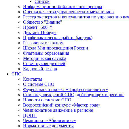
Список
Информационно-библиотечные центры
Оценка качества управленческих механизмов
Реестр экспертов и консультантов по управлению ка
Общество "Знание"
Проект "500+"
Диктант Победы
Профилактическая работа (модуль)
Разговоры о важном
Школа Минпросвещения России
Флагманы образования
Методическая служба
Совет руководителей
Кадровый резерв
СПО
Контакты
О системе СПО
Федеральный проект «Профессионалитет»
Список учреждений СПО, действующих в регионе
Новости о системе СПО
Всероссийский конкурс «Мастер года»
Чемпионатное движение в регионе
ЦОПП
Чемпионат «Абилимпикс»
Нормативные документы