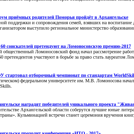
орум приёмных родителей Поморья пройдёт в Архангельске
ой поддержки и сопровождения семей, взявших на воспитание д
рганизатором выступило региональное министерство образования
 60 соискателей претендуют на Ломоносовскую премию-2017
 общественный Ломоносовский фонд начал рассмотрение работ
60 претендентов участвуют в борьбе за право стать лауреатом Л
У стартовал отборочный чемпионат по стандартам WorldSkil
ическом) федеральном университете им. М.В. Ломоносова начал
kills.
ангельске наградят победителей уникального проекта "Жива
вительстве Архангельской области соберутся лучшие юные литер
страны». Кульминацией встречи станет церемония вручения кни
ангельске проходит конференция «ИТО - 2017»