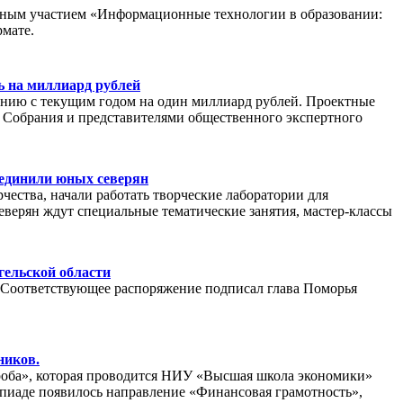
одным участием «Информационные технологии в образовании:
рмате.
ь на миллиард рублей
ению с текущим годом на один миллиард рублей. Проектные
 Собрания и представителями общественного экспертного
единили юных северян
рчества, начали работать творческие лаборатории для
еверян ждут специальные тематические занятия, мастер-классы
гельской области
. Соответствующее распоряжение подписал глава Поморья
ников.
оба», которая проводится НИУ «Высшая школа экономики»
мпиаде появилось направление «Финансовая грамотность»,