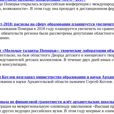
ице Поморья открылась всероссийская конференция с междунар
ы, возможности». В этом году она проходит в дистанционном фо
-2018: расходы на сферу образования планируется увеличит
азования Поморья в 2018 году планируется увеличить по сравн
обязательств региона были рассмотрены депутатами областного
ванию.
т «Молодые таланты Поморья»: творческие лаборатории объ
нгельске, на базе областного Дворца детского и юношеского тво
едставителей детских коллективов. В течение двух дней юных с
 консультации.
 Котлов возглавил министерство образования и науки Архан
вания и науки Архангельской области назначен Сергей Котлов
иада по финансовой грамотности ждёт архангельских школь
страция на межрегиональную олимпиаду школьников «Высшая пр
м других ведущих российских вузов. В этом году впервые в оли