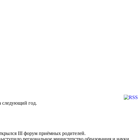
а следующий год.
открылся III форум приёмных родителей.
ыступило региональное министерство образования и науки.