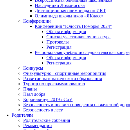
Всероссийская олимпиада школьников
Наследники Ломоносова
Дистанционная олимпиада по ИКТ
Олимпиада школьников «ЯКласс»
Конференции
Конференция "Юность Поморья-2024"
Общая информация
Списки участников очного тура
Протоколы
Регистрация
Региональная учебно-исследовательская конфе
Общая информация
Регистрация
Конкурсы
Физкультурно - спортивные мероприятия
Развитие математического образования
Турнир по программированию
Планы
Пазл добра
Коронавирус 2019-nCoV
Безопасность и правила поведения на железной доро
Безопасность в лесу
Родителям
Родительские собрания
Рекомендации