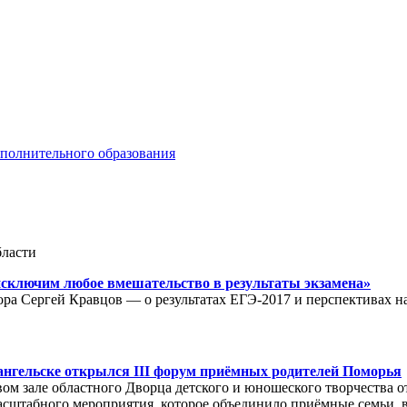
ополнительного образования
бласти
сключим любое вмешательство в результаты экзамена»
ора Сергей Кравцов — о результатах ЕГЭ-2017 и перспективах н
ангельске открылся III форум приёмных родителей Поморья
овом зале областного Дворца детского и юношеского творчества 
сштабного мероприятия, которое объединило приёмные семьи, в