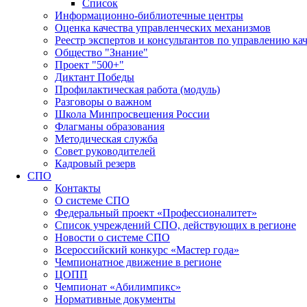
Список
Информационно-библиотечные центры
Оценка качества управленческих механизмов
Реестр экспертов и консультантов по управлению ка
Общество "Знание"
Проект "500+"
Диктант Победы
Профилактическая работа (модуль)
Разговоры о важном
Школа Минпросвещения России
Флагманы образования
Методическая служба
Совет руководителей
Кадровый резерв
СПО
Контакты
О системе СПО
Федеральный проект «Профессионалитет»
Список учреждений СПО, действующих в регионе
Новости о системе СПО
Всероссийский конкурс «Мастер года»
Чемпионатное движение в регионе
ЦОПП
Чемпионат «Абилимпикс»
Нормативные документы