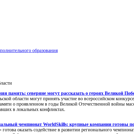
ополнительного образования
бласти
яя память: северяне могут рассказать о героях Великой По
ской области могут принять участие во всероссийском конкурсе
амяти о проявленном в годы Великой Отечественной войны масс
авших в локальных конфликтах.
нальный чемпионат WorldSkills: крупные компании готовы п
 готова оказать содействие в развитии регионального чемпионат