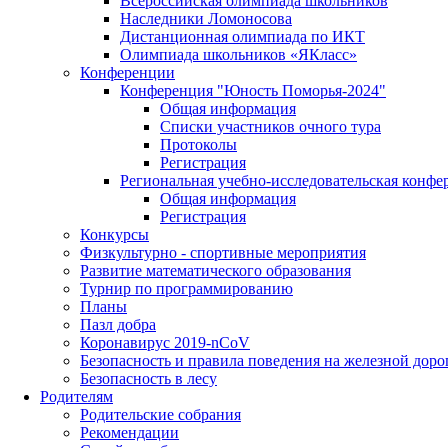
Всероссийская олимпиада школьников
Наследники Ломоносова
Дистанционная олимпиада по ИКТ
Олимпиада школьников «ЯКласс»
Конференции
Конференция "Юность Поморья-2024"
Общая информация
Списки участников очного тура
Протоколы
Регистрация
Региональная учебно-исследовательская конфе
Общая информация
Регистрация
Конкурсы
Физкультурно - спортивные мероприятия
Развитие математического образования
Турнир по программированию
Планы
Пазл добра
Коронавирус 2019-nCoV
Безопасность и правила поведения на железной доро
Безопасность в лесу
Родителям
Родительские собрания
Рекомендации