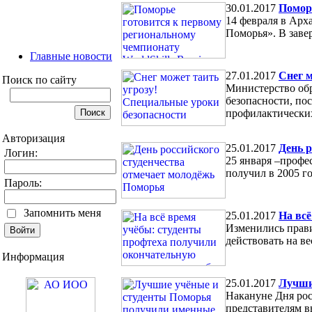
30.01.2017
Поморь
14 февраля в Арх
Поморья». В заве
Главные новости
27.01.2017
Снег м
Поиск по сайту
Министерство обр
безопасности, по
профилактических
Авторизация
25.01.2017
День р
Логин:
25 января –профе
получил в 2005 го
Пароль:
Запомнить меня
25.01.2017
На вс
Изменились прави
действовать на ве
Информация
25.01.2017
Лучши
Накануне Дня рос
представителям 