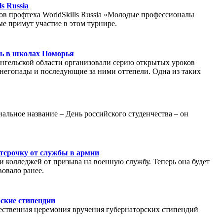
s Russia
тов профтеха WorldSkills Russia «Молодые профессионалы
е примут участие в этом турнире.
сь в школах Поморья
нгельской области организовали серию открытых уроков
снегопады и последующие за ними оттепели. Одна из таких
альное название – День российского студенчества – он
отсрочку от службы в армии
 колледжей от призыва на военную службу. Теперь она будет
вовало ранее.
ские стипендии
жественная церемония вручения губернаторских стипендий