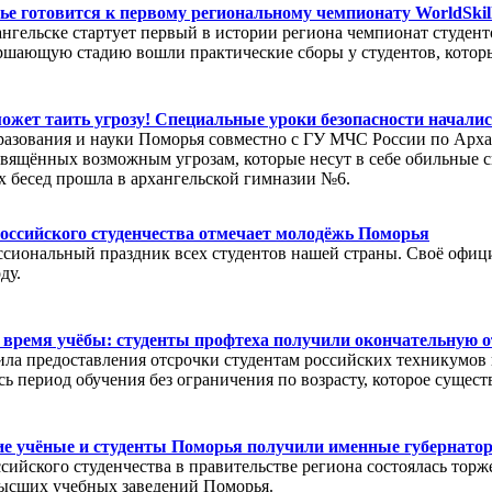
е готовится к первому региональному чемпионату WorldSkill
ангельске стартует первый в истории региона чемпионат студен
ршающую стадию вошли практические сборы у студентов, которы
ожет таить угрозу! Специальные уроки безопасности начали
азования и науки Поморья совместно с ГУ МЧС России по Арха
свящённых возможным угрозам, которые несут в себе обильные 
 бесед прошла в архангельской гимназии №6.
оссийского студенчества отмечает молодёжь Поморья
ссиональный праздник всех студентов нашей страны. Своё офици
ду.
ё время учёбы: студенты профтеха получили окончательную 
ла предоставления отсрочки студентам российских техникумов и
сь период обучения без ограничения по возрасту, которое сущест
е учёные и студенты Поморья получили именные губернатор
сийского студенчества в правительстве региона состоялась тор
высших учебных заведений Поморья.