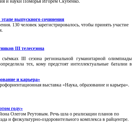
ния и науки Поморья Игорем Скубенко.
 этапе выпускного сочинения
ния. 130 человек зарегистрировалось, чтобы принять участие
м.
иков III телесезона
 съёмках III сезона региональной гуманитарной олимпиады
определила тех, кому предстоят интеллектуальные баталии в
ование и карьера»
профориентационная выставка «Наука, образование и карьера».
этом году»
йона Олегом Реутовым. Речь шла о реализации планов по
сада и физкультурно-оздоровительного комплекса в райцентре.