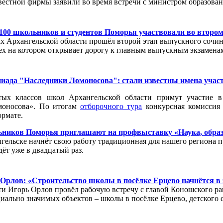
вестной фирмы заявили во время встречи с министром образова
100 школьников и студентов Поморья участвовали во втором
ах Архангельской области прошёл второй этап выпускного сочине
ех на котором открывает дорогу к главным выпускным экзамена
ада "Наследники Ломоносова": стали известны имена участн
тых классов школ Архангельской области примут участие в
моносова». По итогам
отборочного тура
конкурсная комиссия 
рмате.
ников Поморья приглашают на профвыставку «Наука, образ
нгельске начнёт свою работу традиционная для нашего региона 
ёт уже в двадцатый раз.
Орлов: «Строительство школы в посёлке Ерцево начнётся в 
ти Игорь Орлов провёл рабочую встречу с главой Коношского ра
циально значимых объектов – школы в посёлке Ерцево, детского 