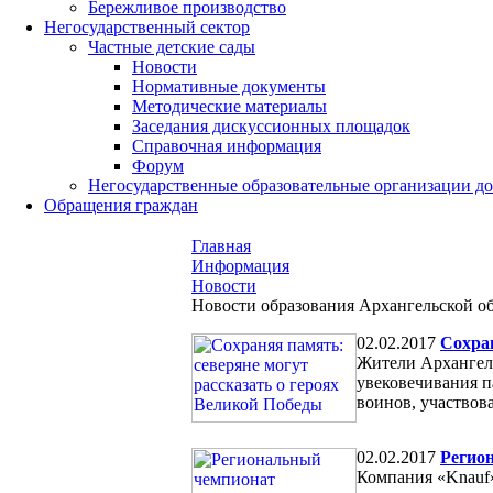
Бережливое производство
Негосударственный сектор
Частные детские сады
Новости
Нормативные документы
Методические материалы
Заседания дискуссионных площадок
Справочная информация
Форум
Негосударственные образовательные организации д
Обращения граждан
Главная
Информация
Новости
Новости образования Архангельской о
02.02.2017
Сохран
Жители Архангель
увековечивания п
воинов, участвов
02.02.2017
Регио
Компания «Knauf»