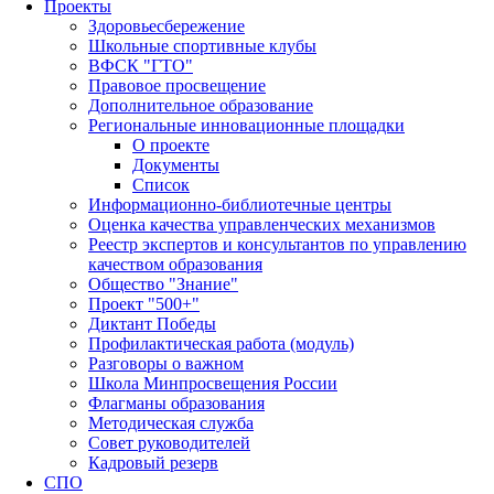
Проекты
Здоровьесбережение
Школьные спортивные клубы
ВФСК "ГТО"
Правовое просвещение
Дополнительное образование
Региональные инновационные площадки
О проекте
Документы
Список
Информационно-библиотечные центры
Оценка качества управленческих механизмов
Реестр экспертов и консультантов по управлению
качеством образования
Общество "Знание"
Проект "500+"
Диктант Победы
Профилактическая работа (модуль)
Разговоры о важном
Школа Минпросвещения России
Флагманы образования
Методическая служба
Совет руководителей
Кадровый резерв
СПО