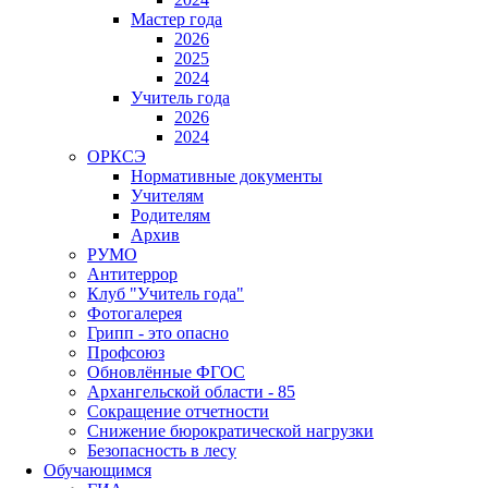
Мастер года
2026
2025
2024
Учитель года
2026
2024
ОРКСЭ
Нормативные документы
Учителям
Родителям
Архив
РУМО
Антитеррор
Клуб "Учитель года"
Фотогалерея
Грипп - это опасно
Профсоюз
Обновлённые ФГОС
Архангельской области - 85
Сокращение отчетности
Снижение бюрократической нагрузки
Безопасность в лесу
Обучающимся