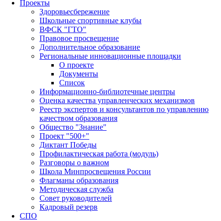
Проекты
Здоровьесбережение
Школьные спортивные клубы
ВФСК "ГТО"
Правовое просвещение
Дополнительное образование
Региональные инновационные площадки
О проекте
Документы
Список
Информационно-библиотечные центры
Оценка качества управленческих механизмов
Реестр экспертов и консультантов по управлению
качеством образования
Общество "Знание"
Проект "500+"
Диктант Победы
Профилактическая работа (модуль)
Разговоры о важном
Школа Минпросвещения России
Флагманы образования
Методическая служба
Совет руководителей
Кадровый резерв
СПО