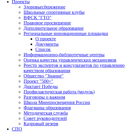
Проекты
Здоровьесбережение
Школьные спортивные клубы
ВФСК "ГТО"
Правовое просвещение
Дополнительное образование
Региональные инновационные площадки
О проекте
Документы
Список
Информационно-библиотечные центры
Оценка качества управленческих механизмов
Реестр экспертов и консультантов по управлению
качеством образования
Общество "Знание"
Проект "500+"
Диктант Победы
Профилактическая работа (модуль)
Разговоры о важном
Школа Минпросвещения России
Флагманы образования
Методическая служба
Совет руководителей
Кадровый резерв
СПО