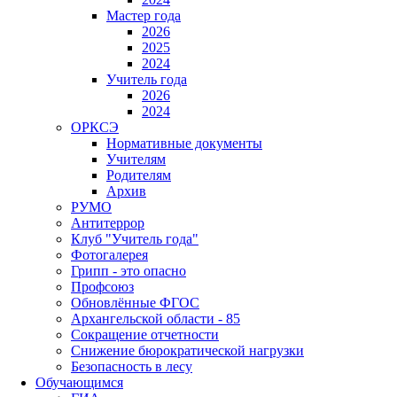
Мастер года
2026
2025
2024
Учитель года
2026
2024
ОРКСЭ
Нормативные документы
Учителям
Родителям
Архив
РУМО
Антитеррор
Клуб "Учитель года"
Фотогалерея
Грипп - это опасно
Профсоюз
Обновлённые ФГОС
Архангельской области - 85
Сокращение отчетности
Снижение бюрократической нагрузки
Безопасность в лесу
Обучающимся