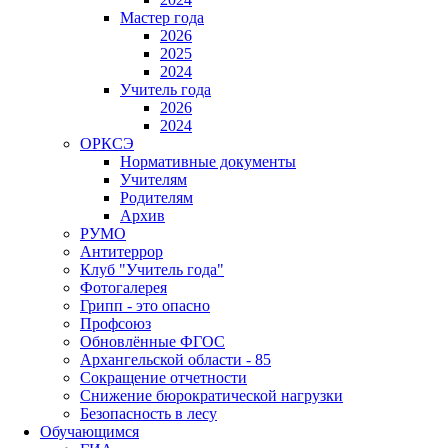
Мастер года
2026
2025
2024
Учитель года
2026
2024
ОРКСЭ
Нормативные документы
Учителям
Родителям
Архив
РУМО
Антитеррор
Клуб "Учитель года"
Фотогалерея
Грипп - это опасно
Профсоюз
Обновлённые ФГОС
Архангельской области - 85
Сокращение отчетности
Снижение бюрократической нагрузки
Безопасность в лесу
Обучающимся