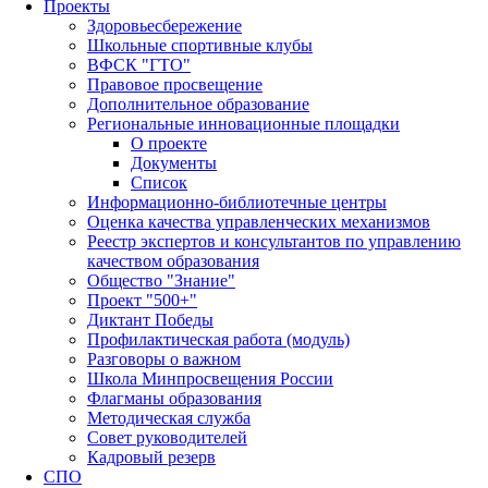
Проекты
Здоровьесбережение
Школьные спортивные клубы
ВФСК "ГТО"
Правовое просвещение
Дополнительное образование
Региональные инновационные площадки
О проекте
Документы
Список
Информационно-библиотечные центры
Оценка качества управленческих механизмов
Реестр экспертов и консультантов по управлению
качеством образования
Общество "Знание"
Проект "500+"
Диктант Победы
Профилактическая работа (модуль)
Разговоры о важном
Школа Минпросвещения России
Флагманы образования
Методическая служба
Совет руководителей
Кадровый резерв
СПО