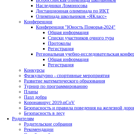
Всероссийская олимпиада школьников
Наследники Ломоносова
Дистанционная олимпиада по ИКТ
Олимпиада школьников «ЯКласс»
Конференции
Конференция "Юность Поморья-2024"
Общая информация
Списки участников очного тура
Протоколы
Регистрация
Региональная учебно-исследовательская конфе
Общая информация
Регистрация
Конкурсы
Физкультурно - спортивные мероприятия
Развитие математического образования
Турнир по программированию
Планы
Пазл добра
Коронавирус 2019-nCoV
Безопасность и правила поведения на железной доро
Безопасность в лесу
Родителям
Родительские собрания
Рекомендации