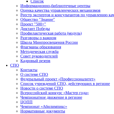
Список
Информационно-библиотечные центры
Оценка качества управленческих механизмов
Реестр экспертов и консультантов по управлению ка
Общество "Знание"
Проект "500+"
Диктант Победы
Профилактическая работа (модуль)
Разговоры о важном
Школа Минпросвещения России
Флагманы образования
Методическая служба
Совет руководителей
Кадровый резерв
СПО
Контакты
О системе СПО
Федеральный проект «Профессионалитет»
Список учреждений СПО, действующих в регионе
Новости о системе СПО
Всероссийский конкурс «Мастер года»
Чемпионатное движение в регионе
ЦОПП
Чемпионат «Абилимпикс»
Нормативные документы