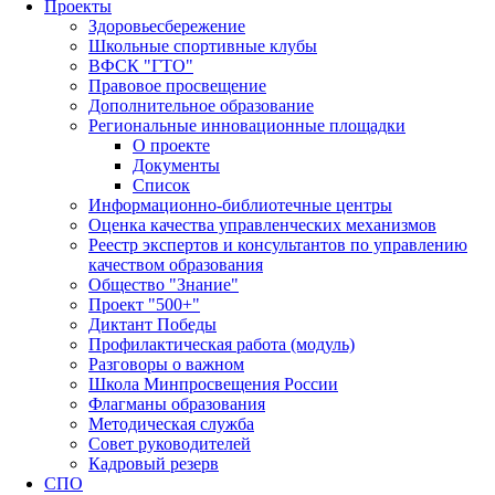
Проекты
Здоровьесбережение
Школьные спортивные клубы
ВФСК "ГТО"
Правовое просвещение
Дополнительное образование
Региональные инновационные площадки
О проекте
Документы
Список
Информационно-библиотечные центры
Оценка качества управленческих механизмов
Реестр экспертов и консультантов по управлению
качеством образования
Общество "Знание"
Проект "500+"
Диктант Победы
Профилактическая работа (модуль)
Разговоры о важном
Школа Минпросвещения России
Флагманы образования
Методическая служба
Совет руководителей
Кадровый резерв
СПО