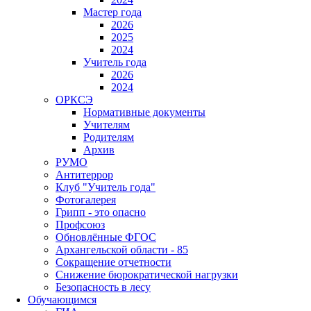
Мастер года
2026
2025
2024
Учитель года
2026
2024
ОРКСЭ
Нормативные документы
Учителям
Родителям
Архив
РУМО
Антитеррор
Клуб "Учитель года"
Фотогалерея
Грипп - это опасно
Профсоюз
Обновлённые ФГОС
Архангельской области - 85
Сокращение отчетности
Снижение бюрократической нагрузки
Безопасность в лесу
Обучающимся