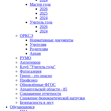
Мастер года
2026
2025
2024
Учитель года
2026
2024
ОРКСЭ
Нормативные документы
Учителям
Родителям
Архив
РУМО
Антитеррор
Клуб "Учитель года"
Фотогалерея
Грипп - это опасно
Профсоюз
Обновлённые ФГОС
Архангельской области - 85
Сокращение отчетности
Снижение бюрократической нагрузки
Безопасность в лесу
Обучающимся