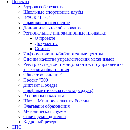
Проекты
Здоровьесбережение
Школьные спортивные клубы
ВФСК "ГТО"
Правовое просвещение
Дополнительное образование
Региональные инновационные площадки
О проекте
Документы
Список
Информационно-библиотечные центры
Оценка качества управленческих механизмов
Реестр экспертов и консультантов по управлению
качеством образования
Общество "Знание"
Проект "500+"
Диктант Победы
Профилактическая работа (модуль)
Разговоры о важном
Школа Минпросвещения России
Флагманы образования
Методическая служба
Совет руководителей
Кадровый резерв
СПО