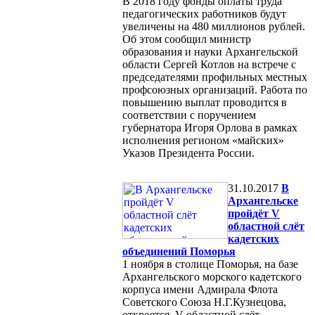
В 2018 году фонды оплаты труда
педагогических работников будут
увеличены на 480 миллионов рублей.
Об этом сообщил министр
образования и науки Архангельской
области Сергей Котлов на встрече с
председателями профильных местных
профсоюзных организаций. Работа по
повышению выплат проводится в
соответствии с поручением
губернатора Игоря Орлова в рамках
исполнения регионом «майских»
Указов Президента России.
31.10.2017
В
Архангельске
пройдёт V
областной слёт
кадетских
объединений Поморья
1 ноября в столице Поморья, на базе
Архангельского морского кадетского
корпуса имени Адмирала Флота
Советского Союза Н.Г.Кузнецова,
откроется V областной слёт