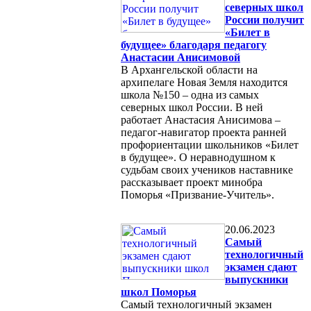
северных школ
России получит
«Билет в
будущее» благодаря педагогу
Анастасии Анисимовой
В Архангельской области на
архипелаге Новая Земля находится
школа №150 – одна из самых
северных школ России. В ней
работает Анастасия Анисимова –
педагог-навигатор проекта ранней
профориентации школьников «Билет
в будущее». О неравнодушном к
судьбам своих учеников наставнике
рассказывает проект минобра
Поморья «Призвание-Учитель».
20.06.2023
Cамый
технологичный
экзамен сдают
выпускники
школ Поморья
Самый технологичный экзамен