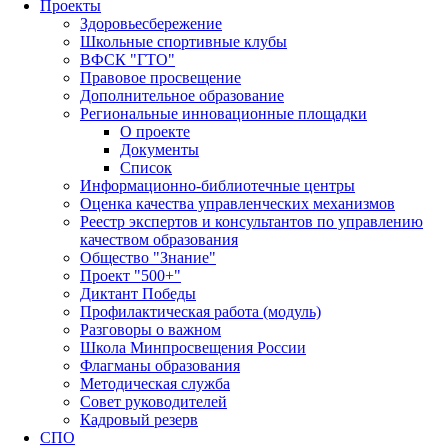
Проекты
Здоровьесбережение
Школьные спортивные клубы
ВФСК "ГТО"
Правовое просвещение
Дополнительное образование
Региональные инновационные площадки
О проекте
Документы
Список
Информационно-библиотечные центры
Оценка качества управленческих механизмов
Реестр экспертов и консультантов по управлению
качеством образования
Общество "Знание"
Проект "500+"
Диктант Победы
Профилактическая работа (модуль)
Разговоры о важном
Школа Минпросвещения России
Флагманы образования
Методическая служба
Совет руководителей
Кадровый резерв
СПО