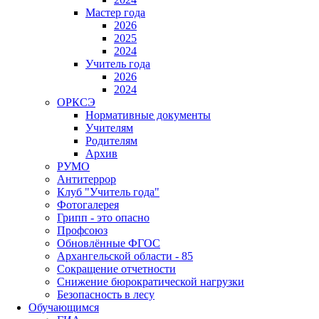
Мастер года
2026
2025
2024
Учитель года
2026
2024
ОРКСЭ
Нормативные документы
Учителям
Родителям
Архив
РУМО
Антитеррор
Клуб "Учитель года"
Фотогалерея
Грипп - это опасно
Профсоюз
Обновлённые ФГОС
Архангельской области - 85
Сокращение отчетности
Снижение бюрократической нагрузки
Безопасность в лесу
Обучающимся