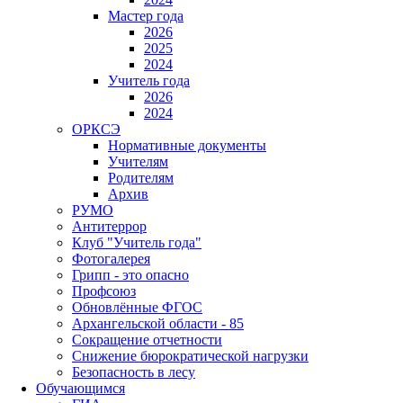
Мастер года
2026
2025
2024
Учитель года
2026
2024
ОРКСЭ
Нормативные документы
Учителям
Родителям
Архив
РУМО
Антитеррор
Клуб "Учитель года"
Фотогалерея
Грипп - это опасно
Профсоюз
Обновлённые ФГОС
Архангельской области - 85
Сокращение отчетности
Снижение бюрократической нагрузки
Безопасность в лесу
Обучающимся