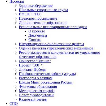
Проекты
Здоровьесбережение
Школьные спортивные клубы
ВФСК "ГТО"
Правовое просвещение
Дополнительное образование
Региональные инновационные площадки
О проекте
Документы
Список
Информационно-библиотечные центры
Оценка качества управленческих механизмов
Реестр экспертов и консультантов по управлению
качеством образования
Общество "Знание"
Проект "500+"
Диктант Победы
Профилактическая работа (модуль)
Разговоры о важном
Школа Минпросвещения России
Флагманы образования
Методическая служба
Совет руководителей
Кадровый резерв
СПО