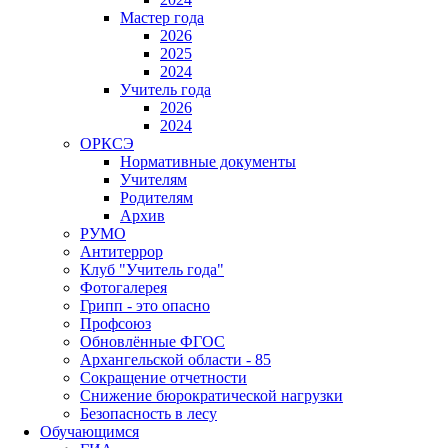
Мастер года
2026
2025
2024
Учитель года
2026
2024
ОРКСЭ
Нормативные документы
Учителям
Родителям
Архив
РУМО
Антитеррор
Клуб "Учитель года"
Фотогалерея
Грипп - это опасно
Профсоюз
Обновлённые ФГОС
Архангельской области - 85
Сокращение отчетности
Снижение бюрократической нагрузки
Безопасность в лесу
Обучающимся