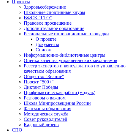
Проекты
Здоровьесбережение
Школьные спортивные клубы
ВФСК "ГТО"
Правовое просвещение
Дополнительное образование
Региональные инновационные площадки
О проекте
Документы
Список
Информационно-библиотечные центры
Оценка качества управленческих механизмов
Реестр экспертов и консультантов по управлению
качеством образования
Общество "Знание"
Проект "500+"
Диктант Победы
Профилактическая работа (модуль)
Разговоры о важном
Школа Минпросвещения России
Флагманы образования
Методическая служба
Совет руководителей
Кадровый резерв
СПО