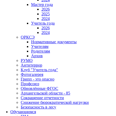
Мастер года
2026
2025
2024
Учитель года
2026
2024
ОРКСЭ
Нормативные документы
Учителям
Родителям
Архив
РУМО
Антитеррор
Клуб "Учитель года"
Фотогалерея
Грипп - это опасно
Профсоюз
Обновлённые ФГОС
Архангельской области - 85
Сокращение отчетности
Снижение бюрократической нагрузки
Безопасность в лесу
Обучающимся