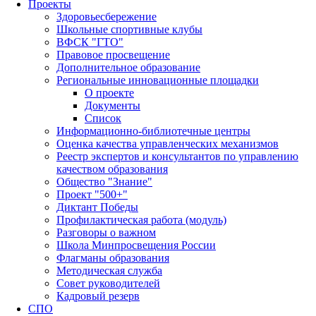
Проекты
Здоровьесбережение
Школьные спортивные клубы
ВФСК "ГТО"
Правовое просвещение
Дополнительное образование
Региональные инновационные площадки
О проекте
Документы
Список
Информационно-библиотечные центры
Оценка качества управленческих механизмов
Реестр экспертов и консультантов по управлению
качеством образования
Общество "Знание"
Проект "500+"
Диктант Победы
Профилактическая работа (модуль)
Разговоры о важном
Школа Минпросвещения России
Флагманы образования
Методическая служба
Совет руководителей
Кадровый резерв
СПО