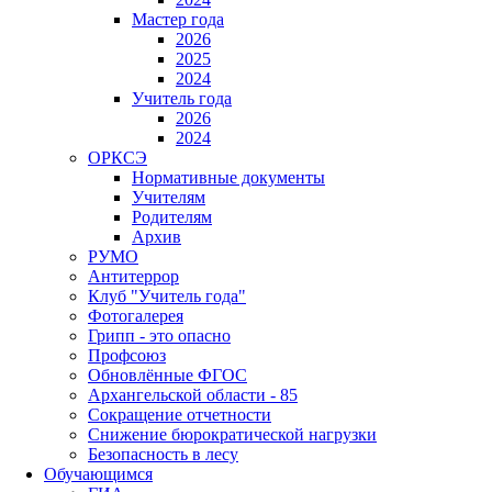
Мастер года
2026
2025
2024
Учитель года
2026
2024
ОРКСЭ
Нормативные документы
Учителям
Родителям
Архив
РУМО
Антитеррор
Клуб "Учитель года"
Фотогалерея
Грипп - это опасно
Профсоюз
Обновлённые ФГОС
Архангельской области - 85
Сокращение отчетности
Снижение бюрократической нагрузки
Безопасность в лесу
Обучающимся