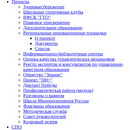
Проекты
Здоровьесбережение
Школьные спортивные клубы
ВФСК "ГТО"
Правовое просвещение
Дополнительное образование
Региональные инновационные площадки
О проекте
Документы
Список
Информационно-библиотечные центры
Оценка качества управленческих механизмов
Реестр экспертов и консультантов по управлению
качеством образования
Общество "Знание"
Проект "500+"
Диктант Победы
Профилактическая работа (модуль)
Разговоры о важном
Школа Минпросвещения России
Флагманы образования
Методическая служба
Совет руководителей
Кадровый резерв
СПО