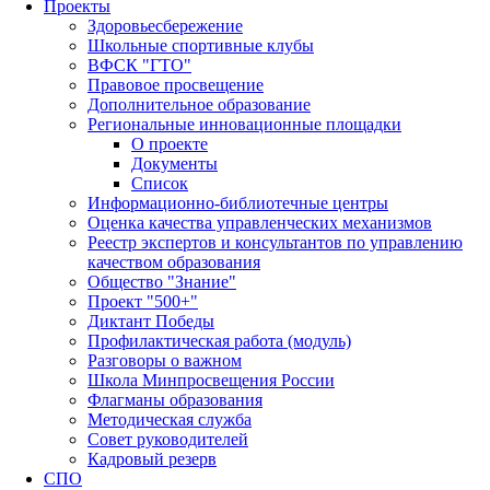
Проекты
Здоровьесбережение
Школьные спортивные клубы
ВФСК "ГТО"
Правовое просвещение
Дополнительное образование
Региональные инновационные площадки
О проекте
Документы
Список
Информационно-библиотечные центры
Оценка качества управленческих механизмов
Реестр экспертов и консультантов по управлению
качеством образования
Общество "Знание"
Проект "500+"
Диктант Победы
Профилактическая работа (модуль)
Разговоры о важном
Школа Минпросвещения России
Флагманы образования
Методическая служба
Совет руководителей
Кадровый резерв
СПО