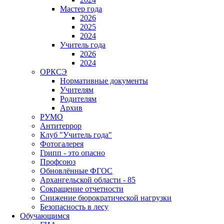
Мастер года
2026
2025
2024
Учитель года
2026
2024
ОРКСЭ
Нормативные документы
Учителям
Родителям
Архив
РУМО
Антитеррор
Клуб "Учитель года"
Фотогалерея
Грипп - это опасно
Профсоюз
Обновлённые ФГОС
Архангельской области - 85
Сокращение отчетности
Снижение бюрократической нагрузки
Безопасность в лесу
Обучающимся