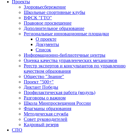
Проекты
Здоровьесбережение
Школьные спортивные клубы
ВФСК "ГТО"
Правовое просвещение
Дополнительное образование
Региональные инновационные площадки
О проекте
Документы
Список
Информационно-библиотечные центры
Оценка качества управленческих механизмов
Реестр экспертов и консультантов по управлению
качеством образования
Общество "Знание"
Проект "500+"
Диктант Победы
Профилактическая работа (модуль)
Разговоры о важном
Школа Минпросвещения России
Флагманы образования
Методическая служба
Совет руководителей
Кадровый резерв
СПО