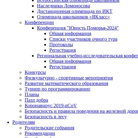
Всероссийская олимпиада школьников
Наследники Ломоносова
Дистанционная олимпиада по ИКТ
Олимпиада школьников «ЯКласс»
Конференции
Конференция "Юность Поморья-2024"
Общая информация
Списки участников очного тура
Протоколы
Регистрация
Региональная учебно-исследовательская конфе
Общая информация
Регистрация
Конкурсы
Физкультурно - спортивные мероприятия
Развитие математического образования
Турнир по программированию
Планы
Пазл добра
Коронавирус 2019-nCoV
Безопасность и правила поведения на железной доро
Безопасность в лесу
Родителям
Родительские собрания
Рекомендации