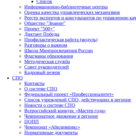
Список
Информационно-библиотечные центры
Оценка качества управленческих механизмов
Реестр экспертов и консультантов по управлению ка
Общество "Знание"
Проект "500+"
Диктант Победы
Профилактическая работа (модуль)
Разговоры о важном
Школа Минпросвещения России
Флагманы образования
Методическая служба
Совет руководителей
Кадровый резерв
СПО
Контакты
О системе СПО
Федеральный проект «Профессионалитет»
Список учреждений СПО, действующих в регионе
Новости о системе СПО
Всероссийский конкурс «Мастер года»
Чемпионатное движение в регионе
ЦОПП
Чемпионат «Абилимпикс»
Нормативные документы