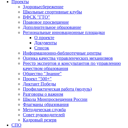
Проекты
Здоровьесбережение
Школьные спортивные клубы
ВФСК "ГТО"
Правовое просвещение
Дополнительное образование
Региональные инновационные площадки
О проекте
Документы
Список
Информационно-библиотечные центры
Оценка качества управленческих механизмов
Реестр экспертов и консультантов по управлению
качеством образования
Общество "Знание"
Проект "500+"
Диктант Победы
Профилактическая работа (модуль)
Разговоры о важном
Школа Минпросвещения России
Флагманы образования
Методическая служба
Совет руководителей
Кадровый резерв
СПО