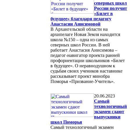
северных школ
России получит
«Билет в
будущее» благодаря педагогу
Анастасии Анисимовой
В Архангельской области на
архипелаге Новая Земля находится
школа №150 – одна из самых
северных школ России. В ней
работает Анастасия Анисимова –
педагог-навигатор проекта ранней
профориентации школьников «Билет
в будущее». О неравнодушном к
судьбам своих учеников наставнике
рассказывает проект минобра
Поморья «Призвание-Учитель».
20.06.2023
Cамый
технологичный
экзамен сдают
выпускники
школ Поморья
Самый технологичный экзамен