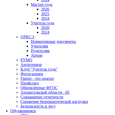
Мастер года
2026
2025
2024
Учитель года
2026
2024
ОРКСЭ
Нормативные документы
Учителям
Родителям
Архив
РУМО
Антитеррор
Клуб "Учитель года"
Фотогалерея
Грипп - это опасно
Профсоюз
Обновлённые ФГОС
Архангельской области - 85
Сокращение отчетности
Снижение бюрократической нагрузки
Безопасность в лесу
Обучающимся