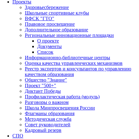
Проекты
Здоровьесбережение
Школьные спортивные клубы
ВФСК "ГТО"
Правовое просвещение
Дополнительное образование
Региональные инновационные площадки
О проекте
Документы
Список
Информационно-библиотечные центры
Оценка качества управленческих механизмов
Реестр экспертов и консультантов по управлению
качеством образования
Общество "Знание"
Проект "500+"
Диктант Победы
Профилактическая работа (модуль)
Разговоры о важном
Школа Минпросвещения России
Флагманы образования
Методическая служба
Совет руководителей
Кадровый резерв
СПО