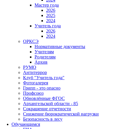
Мастер года
2026
2025
2024
Учитель года
2026
2024
ОРКСЭ
Нормативные документы
Учителям
Родителям
Архив
РУМО
Антитеррор
Клуб "Учитель года"
Фотогалерея
Грипп - это опасно
Профсоюз
Обновлённые ФГОС
Архангельской области - 85
Сокращение отчетности
Снижение бюрократической нагрузки
Безопасность в лесу
Обучающимся