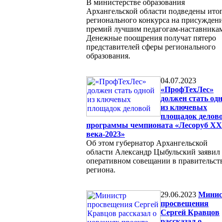
В министерстве образования
Архангельской области подведены ито
регионального конкурса на присужден
премий лучшим педагогам-наставника
Денежные поощрения получат пятеро
представителей сферы регионального
образования.
04.07.2023
«ПрофТехЛес»
должен стать од
из ключевых
площадок делов
программы чемпионата «Лесоруб XX
века-2023»
Об этом губернатор Архангельской
области Александр Цыбульский заявил
оперативном совещании в правительст
региона.
29.06.2023
Минис
просвещения
Сергей Кравцов
рассказал о