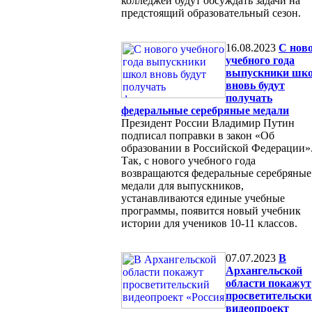
колледжей будут обсуждать задачи на
предстоящий образовательный сезон.
16.08.2023
С нов
учебного года
выпускники шк
вновь будут
получать
федеральные серебряные медали
Президент России Владимир Путин
подписал поправки в закон «Об
образовании в Российской Федерации»
Так, с нового учебного года
возвращаются федеральные серебряные
медали для выпускников,
устанавливаются единые учебные
программы, появится новый учебник
истории для учеников 10-11 классов.
07.07.2023
В
Архангельской
области покажут
просветительски
видеопроект